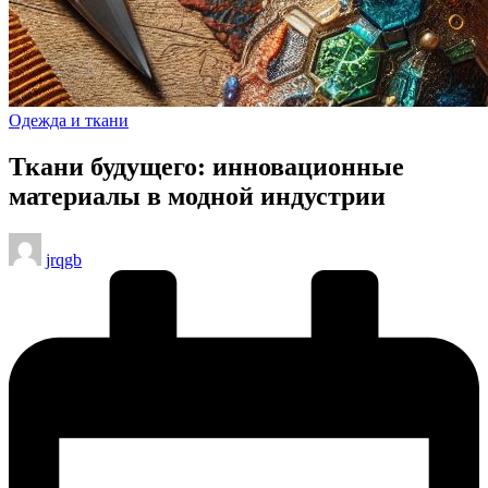
Опубликовано
Одежда и ткани
в
Ткани будущего: инновационные
материалы в модной индустрии
Запись
jrqgb
от