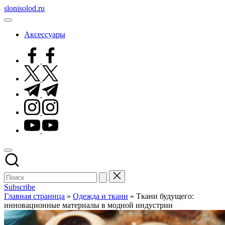
Перейти
slonisolod.ru
к
содержимому
Аксессуары
facebook.com
twitter.com
t.me
instagram.com
youtube.com
Subscribe
Главная страница
»
Одежда и ткани
»
Ткани будущего:
инновационные материалы в модной индустрии