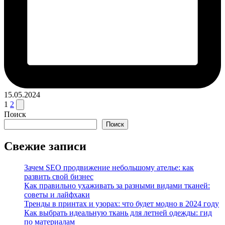
15.05.2024
Пагинация
След.
1
2
страница
Поиск
записей
Поиск
Свежие записи
Зачем SEO продвижение небольшому ателье: как
развить свой бизнес
Как правильно ухаживать за разными видами тканей:
советы и лайфхаки
Тренды в принтах и узорах: что будет модно в 2024 году
Как выбрать идеальную ткань для летней одежды: гид
по материалам