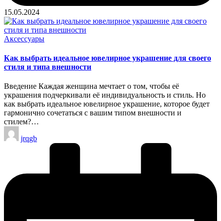
15.05.2024
Опубликовано
Аксессуары
в
Как выбрать идеальное ювелирное украшение для своего
стиля и типа внешности
Введение Каждая женщина мечтает о том, чтобы её
украшения подчеркивали её индивидуальность и стиль. Но
как выбрать идеальное ювелирное украшение, которое будет
гармонично сочетаться с вашим типом внешности и
стилем?…
Запись
jrqgb
от