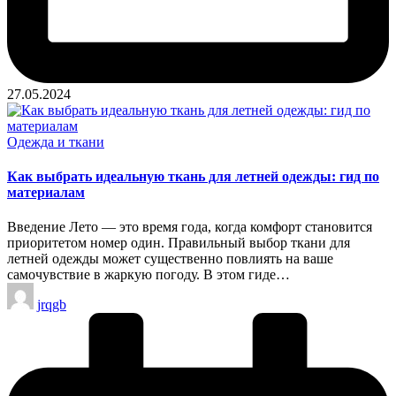
27.05.2024
Опубликовано
Одежда и ткани
в
Как выбрать идеальную ткань для летней одежды: гид по
материалам
Введение Лето — это время года, когда комфорт становится
приоритетом номер один. Правильный выбор ткани для
летней одежды может существенно повлиять на ваше
самочувствие в жаркую погоду. В этом гиде…
Запись
jrqgb
от