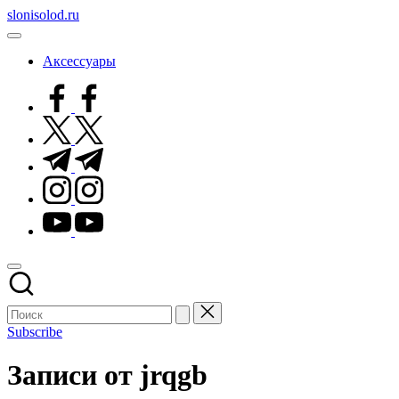
Перейти
slonisolod.ru
к
содержимому
Аксессуары
facebook.com
twitter.com
t.me
instagram.com
youtube.com
Subscribe
Записи от jrqgb