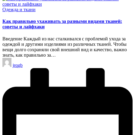
Опубликовано
Одежда и ткани
в
Как правильно ухаживать за разными видами тканей:
советы и лайфхаки
Введение Каждый из нас сталкивался с проблемой ухода за
одеждой и другими изделиями из различных тканей. Чтобы
вещи долго сохраняли свой внешний вид и качество, важно
знать, как правильно за…
Запись
jrqgb
от