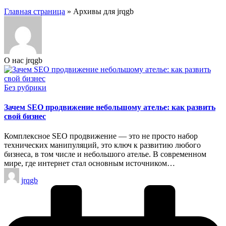
Главная страница
»
Архивы для jrqgb
О нас jrqgb
Опубликовано
Без рубрики
в
Зачем SEO продвижение небольшому ателье: как развить
свой бизнес
Комплексное SEO продвижение — это не просто набор
технических манипуляций, это ключ к развитию любого
бизнеса, в том числе и небольшого ателье. В современном
мире, где интернет стал основным источником…
Запись
jrqgb
от