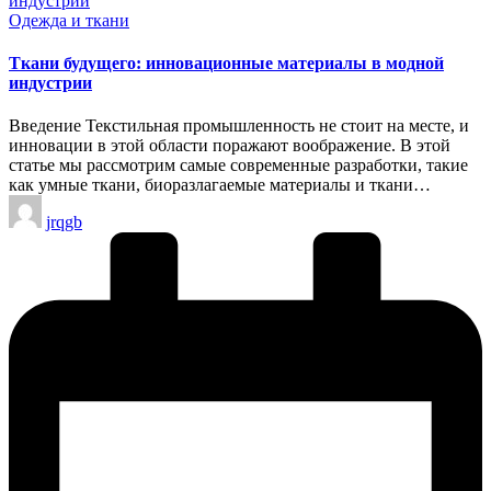
Опубликовано
Одежда и ткани
в
Ткани будущего: инновационные материалы в модной
индустрии
Введение Текстильная промышленность не стоит на месте, и
инновации в этой области поражают воображение. В этой
статье мы рассмотрим самые современные разработки, такие
как умные ткани, биоразлагаемые материалы и ткани…
Запись
jrqgb
от