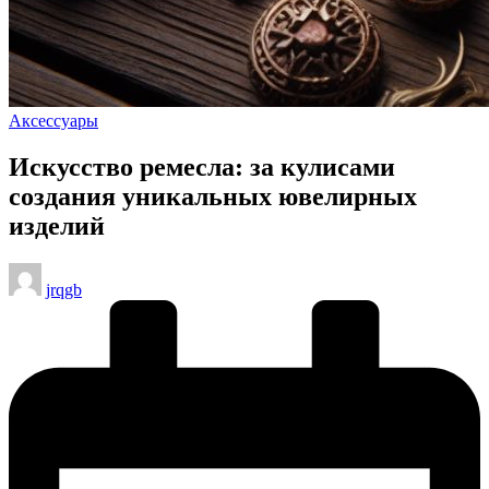
Опубликовано
Аксессуары
в
Искусство ремесла: за кулисами
создания уникальных ювелирных
изделий
Запись
jrqgb
от