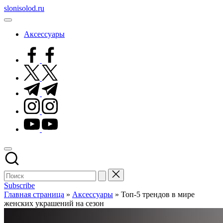
Перейти
slonisolod.ru
к
содержимому
Аксессуары
facebook.com
twitter.com
t.me
instagram.com
youtube.com
Subscribe
Главная страница
»
Аксессуары
»
Топ-5 трендов в мире
женских украшений на сезон