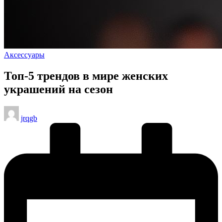
Опубликовано
Аксессуары
в
Топ-5 трендов в мире женских
украшений на сезон
Запись
jrqgb
от